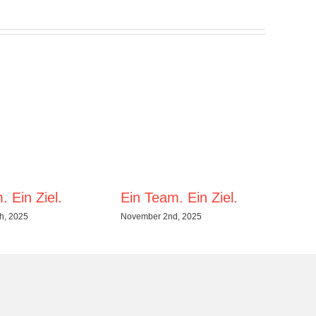
. Ein Ziel.
Ein Team. Ein Ziel.
Ein
h, 2025
November 2nd, 2025
Janu