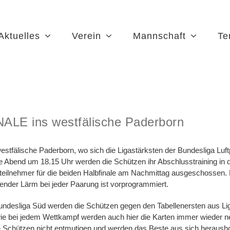
Aktuelles
Verein
Mannschaft
Te
fälische Paderborn
INALE ins westfälische Paderborn
stfälische Paderborn, wo sich die Ligastärksten der Bundesliga Luftp
 Abend um 18.15 Uhr werden die Schützen ihr Abschlusstraining in
teilnehmer für die beiden Halbfinale am Nachmittag ausgeschossen. 
ubender Lärm bei jeder Paarung ist vorprogrammiert.
undesliga Süd werden die Schützen gegen den Tabellenersten aus Lig
 wie bei jedem Wettkampf werden auch hier die Karten immer wieder 
 Schützen nicht entmutigen und werden das Beste aus sich heraushol