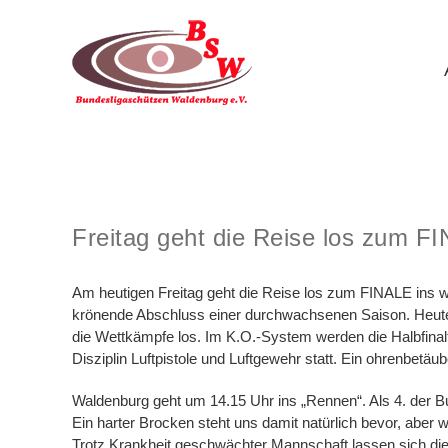
Zum
Inhalt
springen
Freitag geht die Reise los zum FINALE ins west
Freitag geht die Reise los zum F
Am heutigen Freitag geht die Reise los zum FINALE ins we
krönende Abschluss einer durchwachsenen Saison. Heute
die Wettkämpfe los. Im K.O.-System werden die Halbfinal
Disziplin Luftpistole und Luftgewehr statt. Ein ohrenbetä
Waldenburg geht um 14.15 Uhr ins „Rennen“. Als 4. der B
Ein harter Brocken steht uns damit natürlich bevor, aber
Trotz Krankheit geschwächter Mannschaft lassen sich die