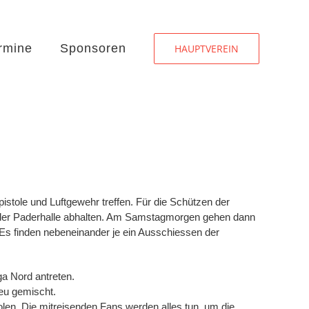
rmine
Sponsoren
HAUPTVEREIN
istole und Luftgewehr treffen. Für die Schützen der
 der Paderhalle abhalten. Am Samstagmorgen gehen dann
Es finden nebeneinander je ein Ausschiessen der
a Nord antreten.
neu gemischt.
en. Die mitreisenden Fans werden alles tun, um die