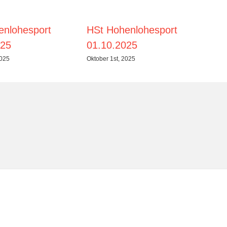
enlohesport
HSt Hohenlohesport
HS
025
01.10.2025
Janu
2025
Oktober 1st, 2025